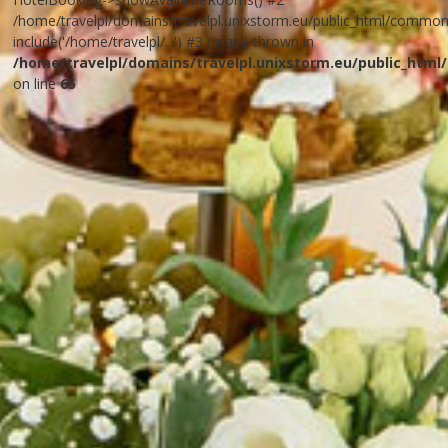
/home/travelpl/domains/travelpl.unixstorm.eu/public_html/common_
include('/home/travelpl/...') #3 {main} thrown in
/home/travelpl/domains/travelpl.unixstorm.eu/public_html
on line
65