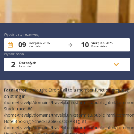
Wybór daty rezerwacji
09
10
Sierpień
2026
Sierpień
2026
Niedziela
Poniedziałek
Wybór osób
2
Dorosłych
bez
dzieci
Fatal error
: Uncaught Error: Call to a member function prepare()
on string in
/home/travelpl/domains/travelpl.unixstorm.eu/public_html/common_
Stack trace: #0
/home/travelpl/domains/travelpl.unixstorm.eu/public_html/common_
HotelBooking->checkTableExistsSART() #1
/home/travelpl/domains/travelpl.unixstorm.eu/public_html/common_
HotelBooking->showAvailableRooms() #2